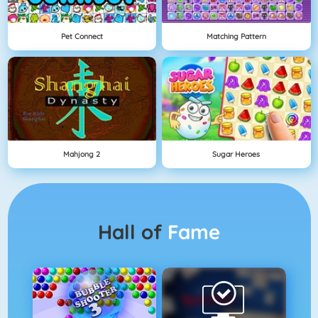
Pet Connect
Matching Pattern
Mahjong 2
Sugar Heroes
Hall of
Fame