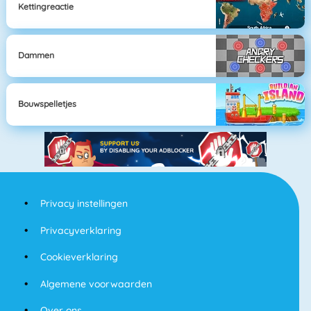
Kettingreactie
Dammen
Bouwspelletjes
Privacy instellingen
Privacyverklaring
Cookieverklaring
Algemene voorwaarden
Over ons