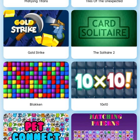
Mahjong Titans
Tiles Of The Unexpected
Gold Strike
The Solitaire 2
Blokken
10x10