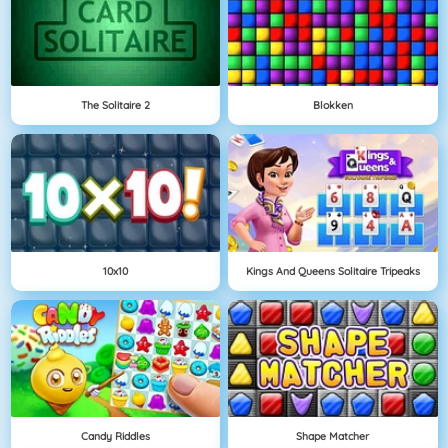
The Solitaire 2
Blokken
10x10
Kings And Queens Solitaire Tripeaks
Candy Riddles
Shape Matcher