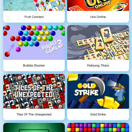
Fruit Connect
Uno Online
Bubble Shooter
Mahjong Titans
Tiles Of The Unexpected
Gold Strike