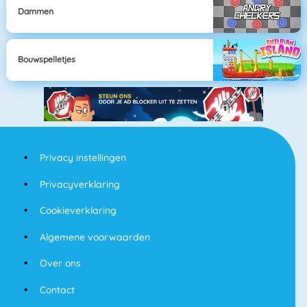
Dammen
Bouwspelletjes
Privacy instellingen
Privacyverklaring
Cookieverklaring
Algemene voorwaarden
Over ons
Contact