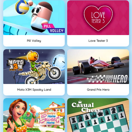
Pill Volley
Love Tester 3
Moto X3M Spooky Land
Grand Prix Hero