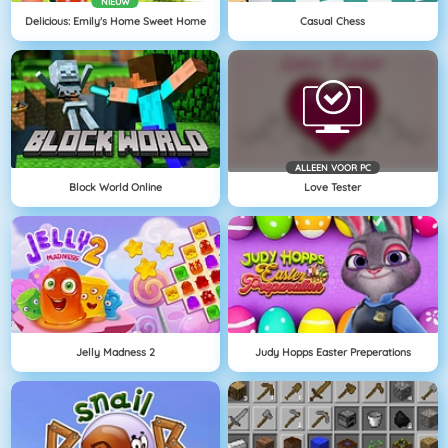
NIEUW
Delicious: Emily's Home Sweet Home
Casual Chess
ALLEEN VOOR PC
Block World Online
Love Tester
Jelly Madness 2
Judy Hopps Easter Preperations