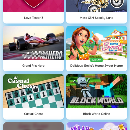
Love Tester 3
Moto X3M Spooky Land
NIEUW
Grand Prix Hero
Delicious: Emily's Home Sweet Home
Casual Chess
Block World Online