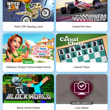
Moto X3M Spooky Land
Grand Prix Hero
NIEUW
Delicious: Emily's Home Sweet Home
Casual Chess
ALLEEN VOOR PC
Block World Online
Love Tester