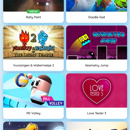
NIEUW
Rally Point
Doodle God
Vuurjongen & Watermeisje 2
Geometry Jump
Pill Volley
Love Tester 3