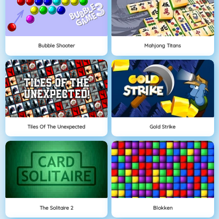
Bubble Shooter
Mahjong Titans
Tiles Of The Unexpected
Gold Strike
The Solitaire 2
Blokken