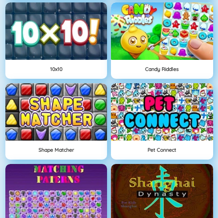
10x10
Candy Riddles
Shape Matcher
Pet Connect