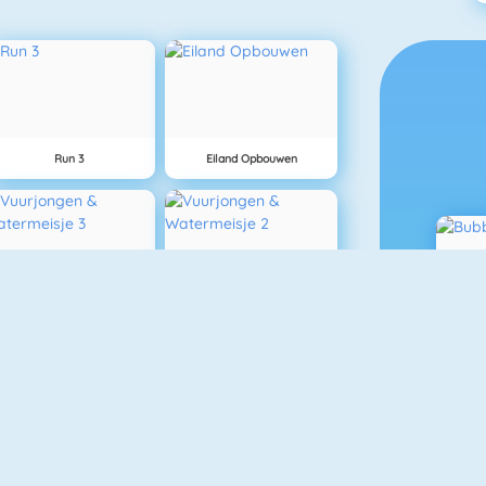
Run 3
Eiland Opbouwen
uurjongen & Watermeisje 3
Vuurjongen & Watermeisje 2
Love Tester 3
Moto X3M Spooky Land