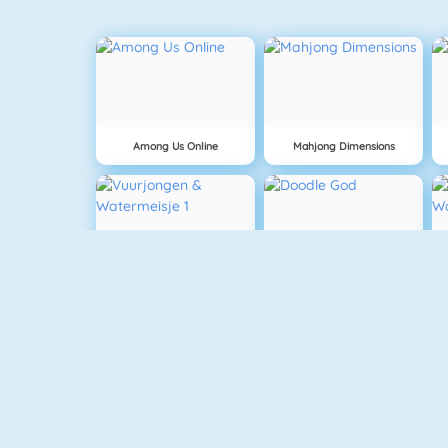
Among Us Online
Mahjong Dimensions
Vuurjongen & Watermeisje 1
Doodle God
V
Geometry Jump
Pill Volley