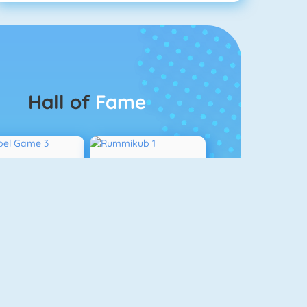
Hall of
Fame
Bubbel Game 3
Rummikub 1