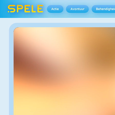
Actie
Avontuur
Behendighei