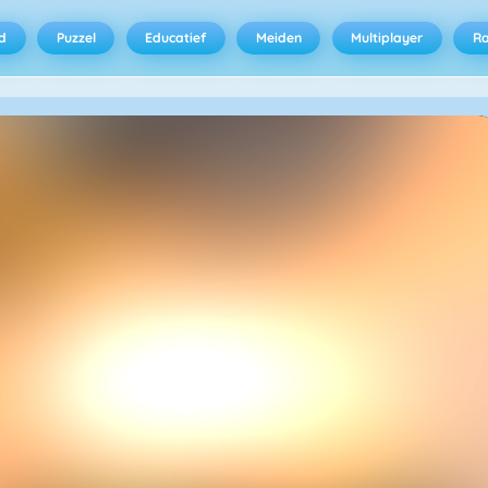
d
Puzzel
Educatief
Meiden
Multiplayer
R