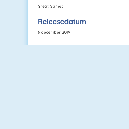
Great Games
Releasedatum
6 december 2019
Among Us Online
Mahjong Dimensions