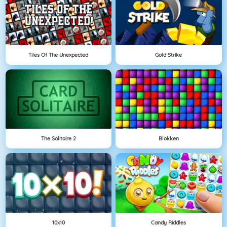
Tiles Of The Unexpected
Gold Strike
The Solitaire 2
Blokken
10x10
Candy Riddles