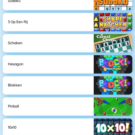
Sudoku
3 Op Een Rij
Schaken
Hexagon
Blokken
Pinball
10x10