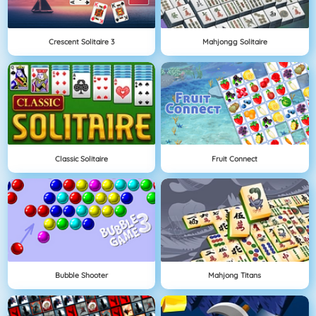
Crescent Solitaire 3
Mahjongg Solitaire
Classic Solitaire
Fruit Connect
Bubble Shooter
Mahjong Titans