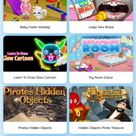
Baby Hazel Wasdag
Judys New Brace
Learn To Draw Glow Cartoon
My Room Decor
Pirates Hidden Objects
Hidden Objects Pirate Treasure