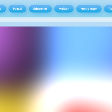
d
Puzzel
Educatief
Meiden
Multiplayer
R