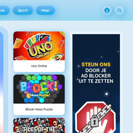
ace
Sport
Meer
Uno Online
Block! Hexa Puzzle