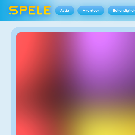
Actie
Avontuur
Behendighei