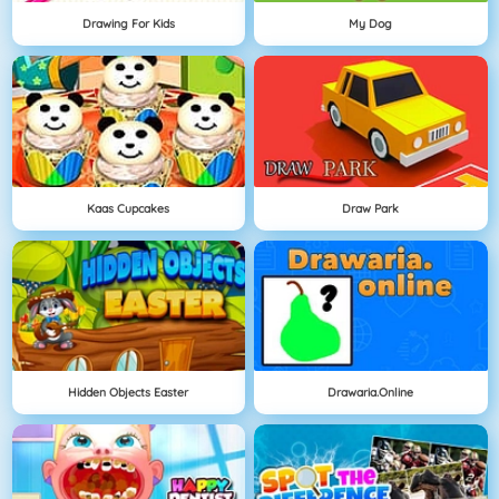
Drawing For Kids
My Dog
Kaas Cupcakes
Draw Park
Hidden Objects Easter
Drawaria.online