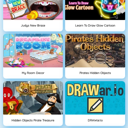
Judys New Brace
Learn To Draw Glow Cartoon
My Room Decor
Pirates Hidden Objects
Hidden Objects Pirate Treasure
DRAWar.io