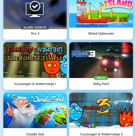
ALLEEN VOOR PC
Run 3
Eiland Opbouwen
NIEUW
Vuurjongen & Watermeisje 1
Rally Point
Doodle God
Vuurjongen & Watermeisje 3