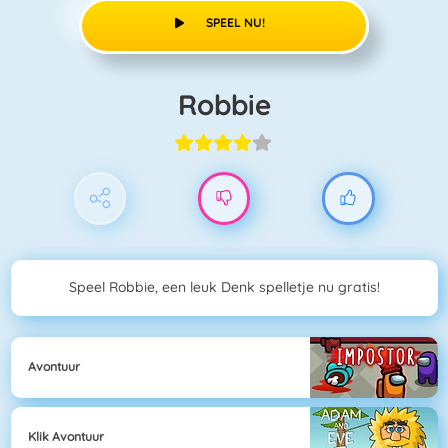
SPEEL NU!
Robbie
Speel Robbie, een leuk Denk spelletje nu gratis!
Avontuur
Klik Avontuur