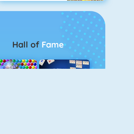
Hall of
Fame
Bubbel Game 3
Rummikub 1