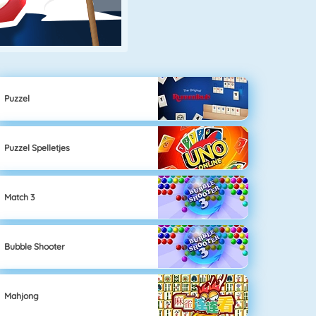
Puzzel
Puzzel Spelletjes
Match 3
Bubble Shooter
Mahjong