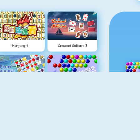
Mahjong 4
Crescent Solitaire 3
Fruit Connect
Bubble Shooter
Gold Strike
The Solitaire 2