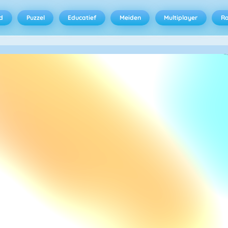
d
Puzzel
Educatief
Meiden
Multiplayer
R