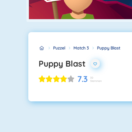
Puzzel
Match 3
Puppy Blast
Puppy Blast
7.3
30
Stemmen