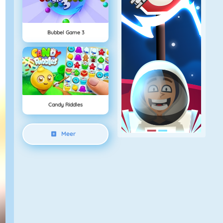
Bubbel Game 3
Candy Riddles
Meer