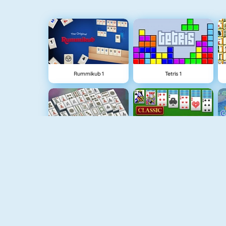
Rummikub 1
Tetris 1
Mahjongg Solitaire
Classic Solitaire
Mahjong Titans
Tiles Of The Unexpected