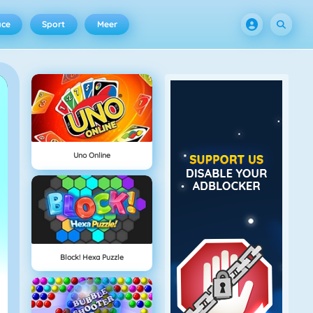
ace
Sport
Meer
Uno Online
Block! Hexa Puzzle