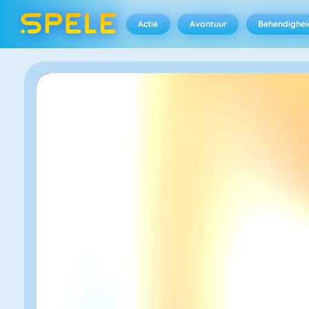
Actie
Avontuur
Behendighei