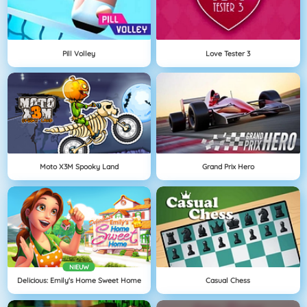
Pill Volley
Love Tester 3
Moto X3M Spooky Land
Grand Prix Hero
NIEUW
Delicious: Emily's Home Sweet Home
Casual Chess