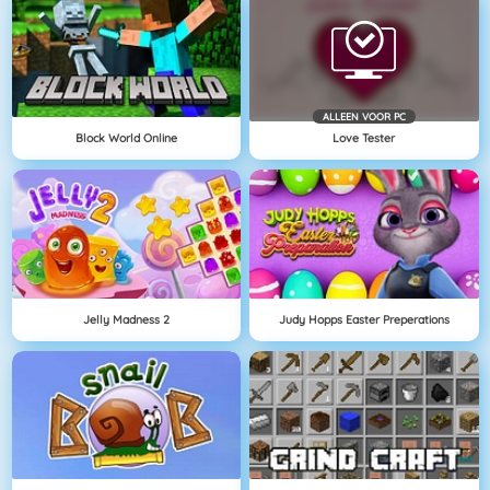
ALLEEN VOOR PC
Block World Online
Love Tester
Jelly Madness 2
Judy Hopps Easter Preperations