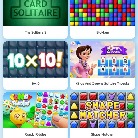
The Solitaire 2
Blokken
10x10
Kings And Queens Solitaire Tripeaks
Candy Riddles
Shape Matcher