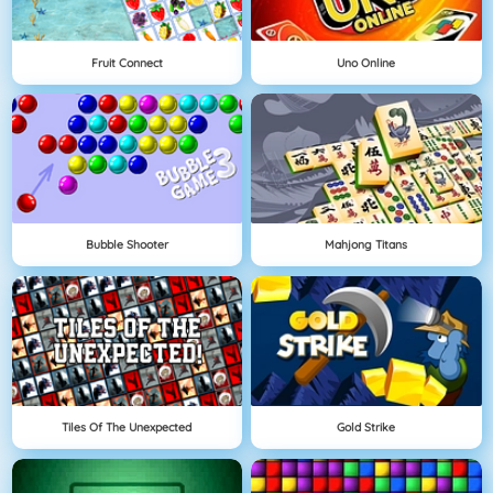
Fruit Connect
Uno Online
Bubble Shooter
Mahjong Titans
Tiles Of The Unexpected
Gold Strike