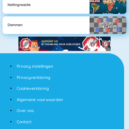
Kettingreactie
Dammen
Privacy instellingen
Privacyverklaring
Cookieverklaring
Algemene voorwaarden
Over ons
Contact