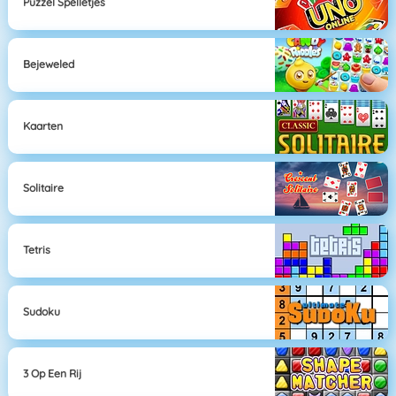
Puzzel Spelletjes
Bejeweled
Kaarten
Solitaire
Tetris
Sudoku
3 Op Een Rij