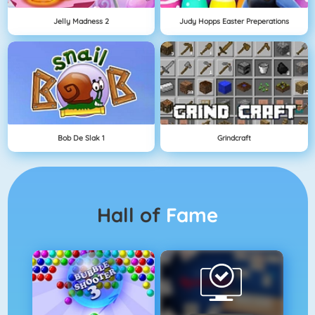
Jelly Madness 2
Judy Hopps Easter Preperations
Bob De Slak 1
Grindcraft
Hall of
Fame