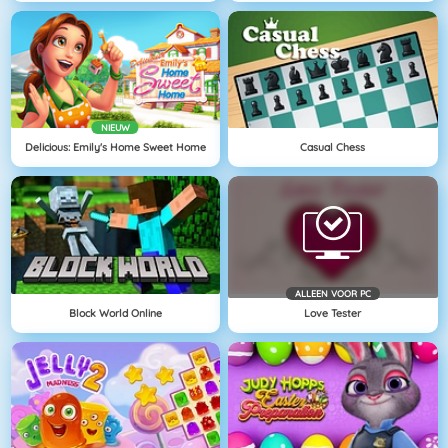
NIEUW
Delicious: Emily's Home Sweet Home
Casual Chess
ALLEEN VOOR PC
Block World Online
Love Tester