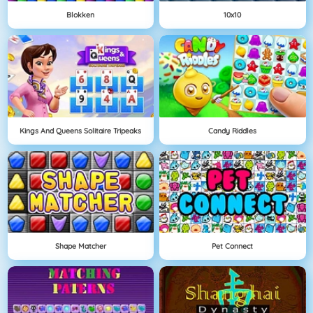
Blokken
10x10
Kings And Queens Solitaire Tripeaks
Candy Riddles
Shape Matcher
Pet Connect