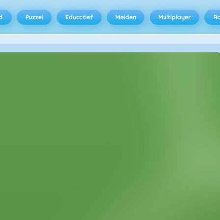
d
Puzzel
Educatief
Meiden
Multiplayer
R