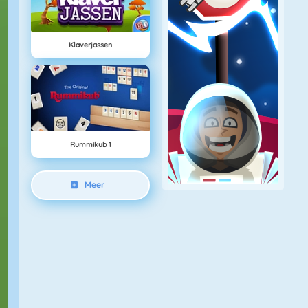
Klaverjassen
Rummikub 1
Meer