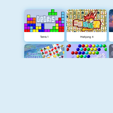
Tetris 1
Mahjong 4
Fruit Connect
Bubble Shooter
Gold Strike
The Solitaire 2