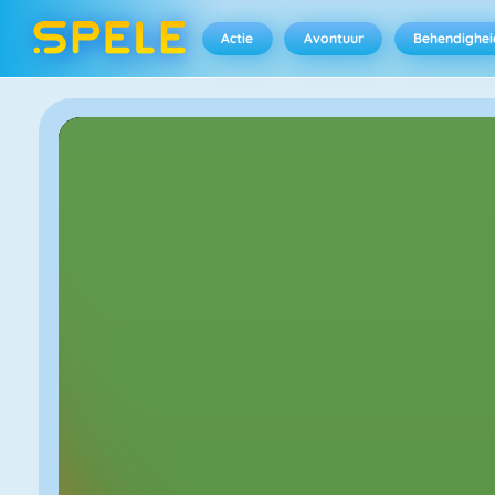
Actie
Avontuur
Behendighei