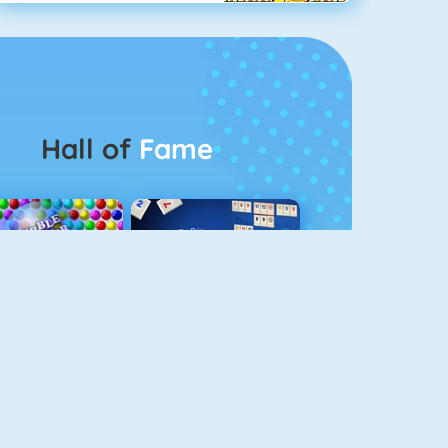
Hall of
Fame
Bubbel Game 3
Rummikub 1