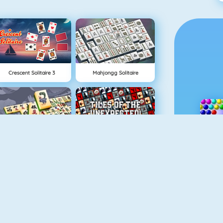
Crescent Solitaire 3
Mahjongg Solitaire
Mahjong Titans
Tiles Of The Unexpected
Blokken
10x10