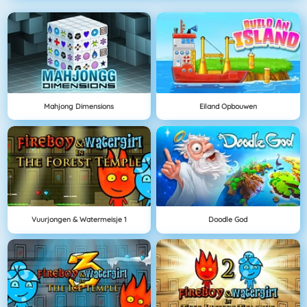
Mahjong Dimensions
Eiland Opbouwen
Vuurjongen & Watermeisje 1
Doodle God