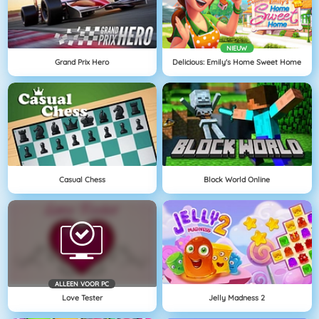
NIEUW
Grand Prix Hero
Delicious: Emily's Home Sweet Home
Casual Chess
Block World Online
ALLEEN VOOR PC
Love Tester
Jelly Madness 2