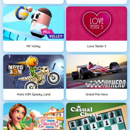
Pill Volley
Love Tester 3
Moto X3M Spooky Land
Grand Prix Hero