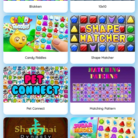
Blokken
10x10
Candy Riddles
Shape Matcher
Pet Connect
Matching Pattern