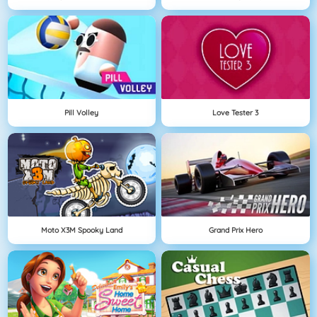
Pill Volley
Love Tester 3
Moto X3M Spooky Land
Grand Prix Hero