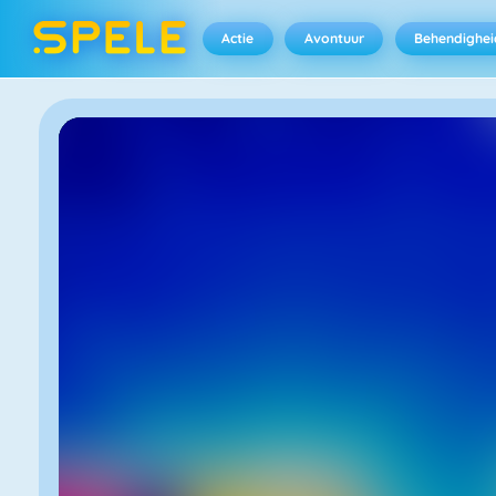
Actie
Avontuur
Behendighei