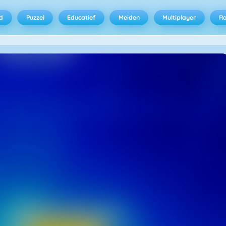
d
Puzzel
Educatief
Meiden
Multiplayer
R