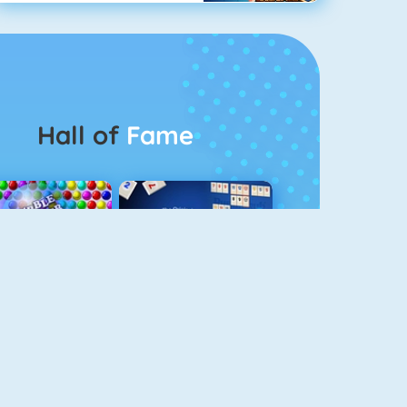
Hall of
Fame
Bubbel Game 3
Rummikub 1