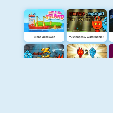
Eiland Opbouwen
Vuurjongen & Watermeisje 1
Vuurjongen & Watermeisje 3
Vuurjongen & Watermeisje 2
Love Tester 3
Moto X3M Spooky Land