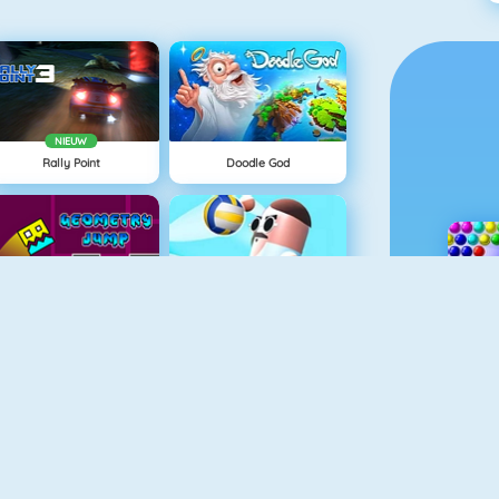
NIEUW
Rally Point
Doodle God
Geometry Jump
Pill Volley
NIEUW
Grand Prix Hero
Delicious: Emily's Home Sweet Home