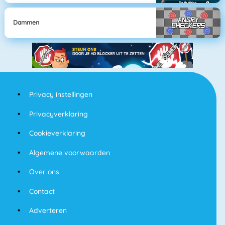
Dammen
Privacy instellingen
Privacyverklaring
Cookieverklaring
Algemene voorwaarden
Over ons
Contact
Adverteren