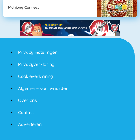
Mahjong Connect
Privacy instellingen
Privacyverklaring
Cookieverklaring
Algemene voorwaarden
Over ons
Contact
Adverteren