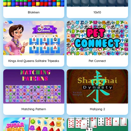
Blokken
10x10
Kings And Queens Solitaire Tripeaks
Pet Connect
Matching Pattern
Mahjong 2