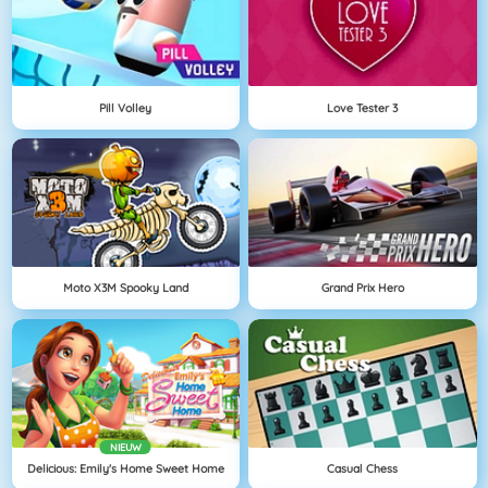
Pill Volley
Love Tester 3
Moto X3M Spooky Land
Grand Prix Hero
NIEUW
Delicious: Emily's Home Sweet Home
Casual Chess