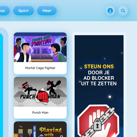
ace
Sport
Meer
Mortal Cage Fighter
Punch Man