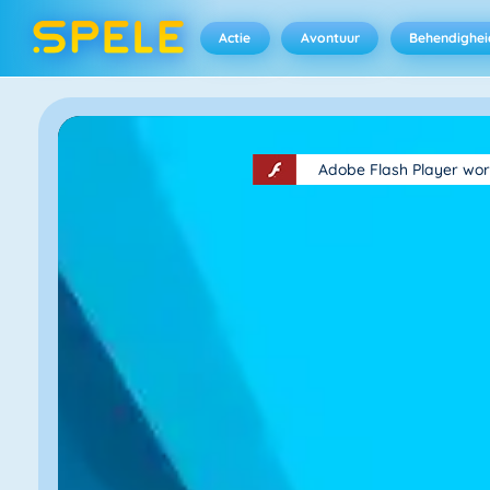
Actie
Avontuur
Behendighei
Adobe Flash Player wor