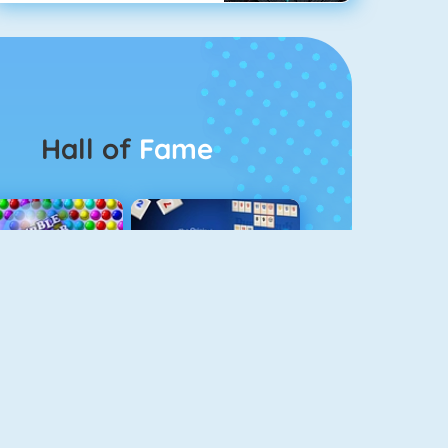
Hall of
Fame
Bubbel Game 3
Rummikub 1