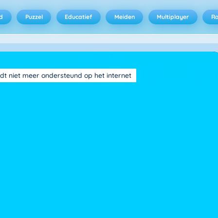
d
Puzzel
Educatief
Meiden
Multiplayer
R
dt niet meer ondersteund op het internet