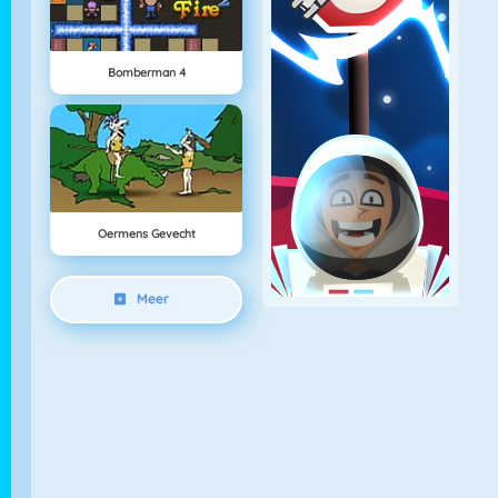
Bomberman 4
Oermens Gevecht
Meer