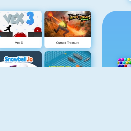
Vex 3
Cursed Treasure
Snowball.io
Battleship War Multiplayer
Dynamons 2
Tower Defense HD