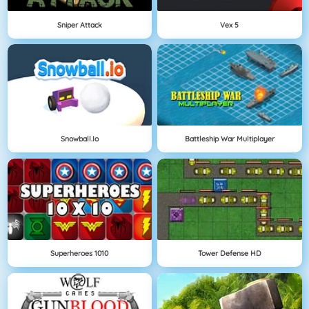
Sniper Attack
Vex 5
Snowball.io
Battleship War Multiplayer
Superheroes 1010
Tower Defense HD