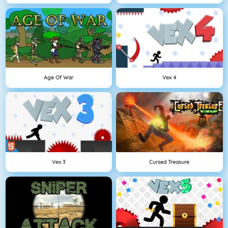
Age Of War
Vex 4
Vex 3
Cursed Treasure