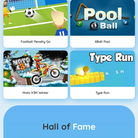
Football Penalty Go
8Ball Pool
Moto X3M Winter
Type Run
Hall of
Fame