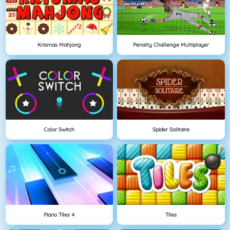
Krismas Mahjong
Penalty Challenge Multiplayer
Color Switch
Spider Solitaire
Piano Tiles 4
Tiles