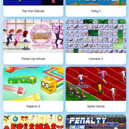
Pac Xon Deluxe
Fishy 1
Flirten Op School
Connect 2
Paper.io 2
Sprint Game