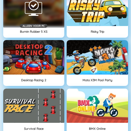
ALLEEN VOOR PC
Burnin Rubber 5 XS
Risky Trip
Desktop Racing 2
Moto X3M Pool Party
Survival Race
BMX Online