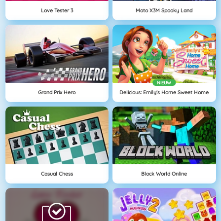
Love Tester 3
Moto X3M Spooky Land
NIEUW
Grand Prix Hero
Delicious: Emily's Home Sweet Home
Casual Chess
Block World Online