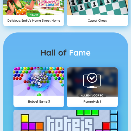
NIEUW
Delicious: Emily's Home Sweet Home
Casual Chess
Hall of
Fame
ALLEEN VOOR PC
Bubbel Game 3
Rummikub 1