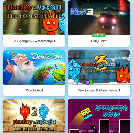
NIEUW
Vuurjongen & Watermeisje 1
Rally Point
Doodle God
Vuurjongen & Watermeisje 3