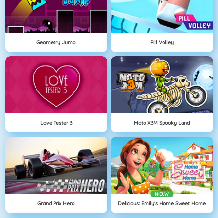
Geometry Jump
Pill Volley
Love Tester 3
Moto X3M Spooky Land
NIEUW
Grand Prix Hero
Delicious: Emily's Home Sweet Home