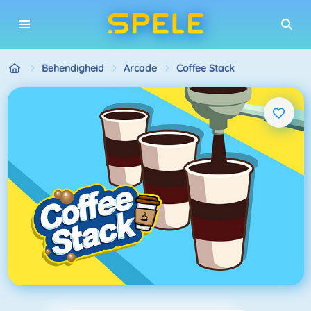
Behendigheid
Arcade
Coffee Stack