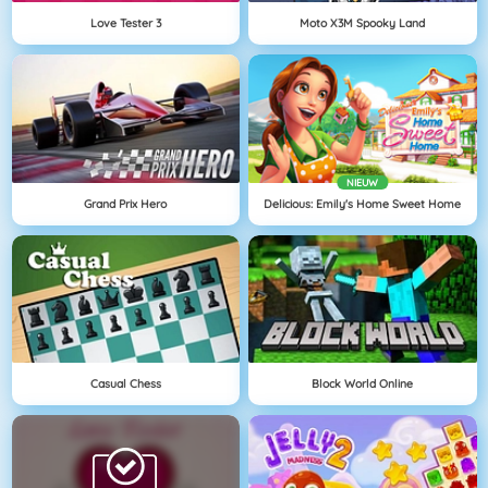
Love Tester 3
Moto X3M Spooky Land
NIEUW
Grand Prix Hero
Delicious: Emily's Home Sweet Home
Casual Chess
Block World Online