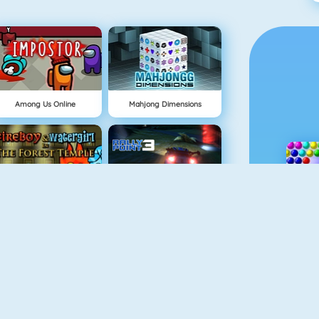
Among Us Online
Mahjong Dimensions
NIEUW
uurjongen & Watermeisje 1
Rally Point
uurjongen & Watermeisje 2
Geometry Jump