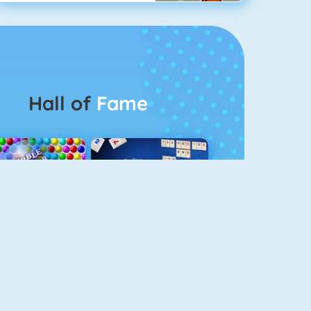
Hall of
Fame
Bubbel Game 3
Rummikub 1