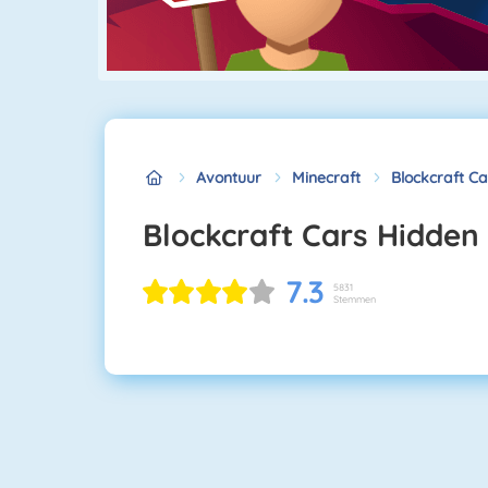
Avontuur
Minecraft
Blockcraft C
Blockcraft Cars Hidden
7.3
5831
Stemmen