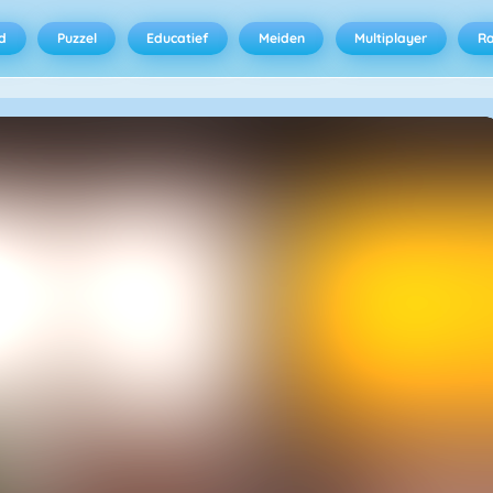
d
Puzzel
Educatief
Meiden
Multiplayer
R