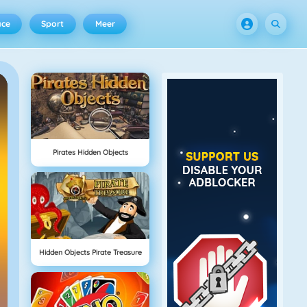
ace
Sport
Meer
Pirates Hidden Objects
Hidden Objects Pirate Treasure