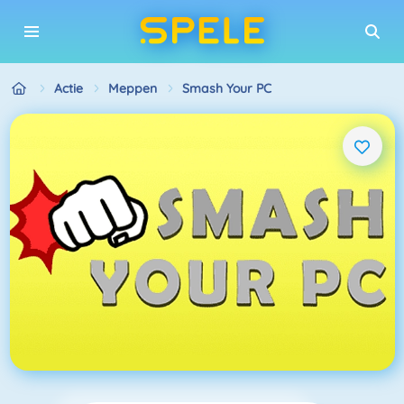
Actie
Meppen
Smash Your PC