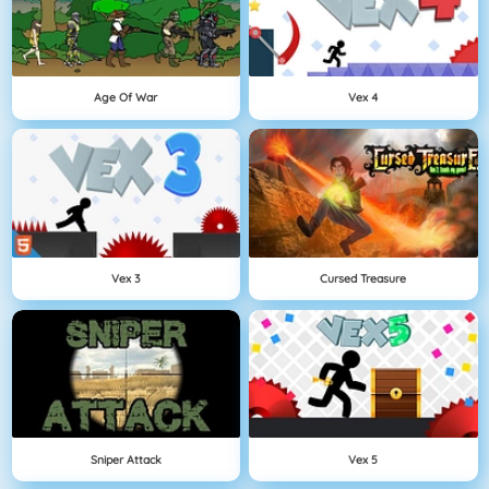
Age Of War
Vex 4
Vex 3
Cursed Treasure
Sniper Attack
Vex 5