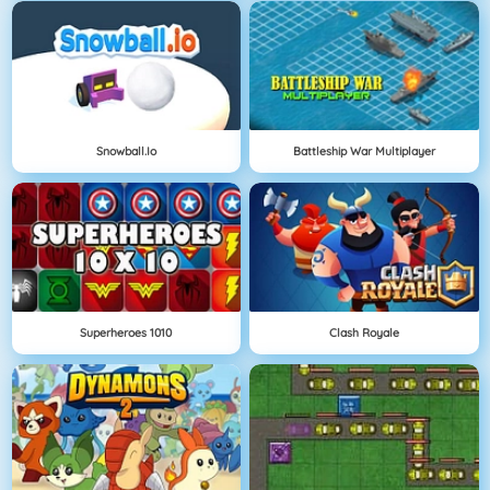
Snowball.io
Battleship War Multiplayer
Superheroes 1010
Clash Royale