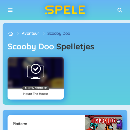
Avontuur
Scooby Doo
Scooby Doo
Spelletjes
ALLEEN VOOR PC
Haunt The House
Platform