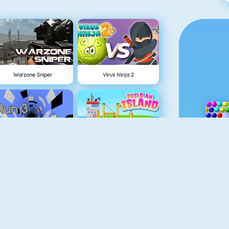
Warzone Sniper
Virus Ninja 2
Run 3
Eiland Opbouwen
Doodle God
Vuurjongen & Watermeisje 3