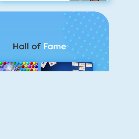
Hall of
Fame
Bubbel Game 3
Rummikub 1