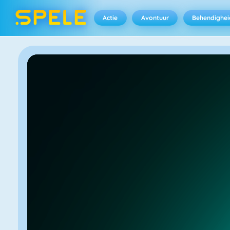
Actie
Avontuur
Behendighei