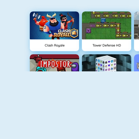
Clash Royale
Tower Defense HD
Among Us Online
Mahjong Dimensions
NIEUW
Vuurjongen & Watermeisje 1
Rally Point