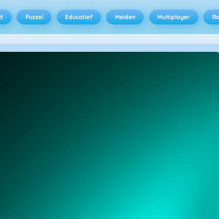
d
Puzzel
Educatief
Meiden
Multiplayer
R