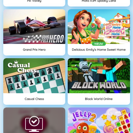
Pill Volley
Moto X3M Spooky Land
NIEUW
Grand Prix Hero
Delicious: Emily's Home Sweet Home
Casual Chess
Block World Online