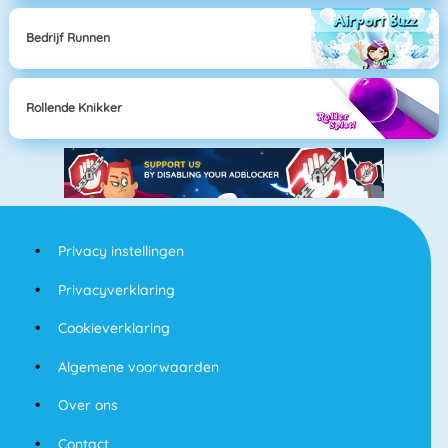
Bedrijf Runnen
Rollende Knikker
Privacy instellingen
Privacyverklaring
Cookieverklaring
Algemene voorwaarden
Over ons
Contact