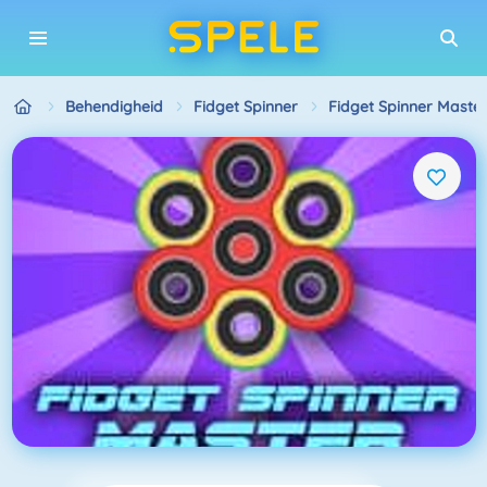
Behendigheid
Fidget Spinner
Fidget Spinner Maste