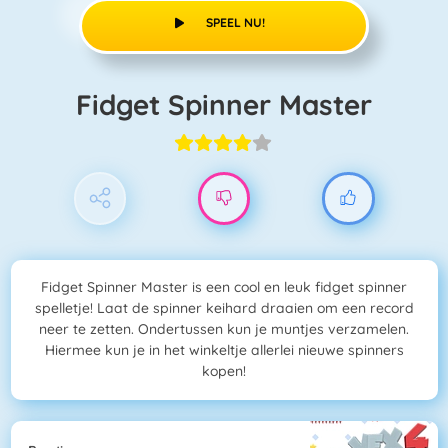
SPEEL NU!
Fidget Spinner Master
Fidget Spinner Master is een cool en leuk fidget spinner
spelletje! Laat de spinner keihard draaien om een record
neer te zetten. Ondertussen kun je muntjes verzamelen.
Hiermee kun je in het winkeltje allerlei nieuwe spinners
kopen!