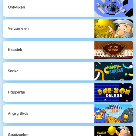
Ontwijken
Verzamelen
Klassiek
Snake
Happertje
Angry Birds
Goudzoeker