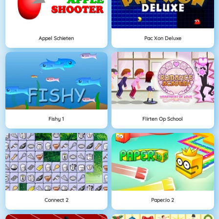
Appel Schieten
Pac Xon Deluxe
Fishy 1
Flirten Op School
Connect 2
Paper.io 2