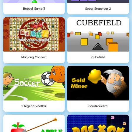
Bubbel Game 3
Super Stapelaar 2
Mahjong Connect
Cubefield
1 Tegen 1 Voetbal
Goudzoeker 1