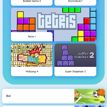
Bubbel Game 3
Rummikub 1
Tetris 1
Mahjong 4
Super Stapelaar 2
Bal