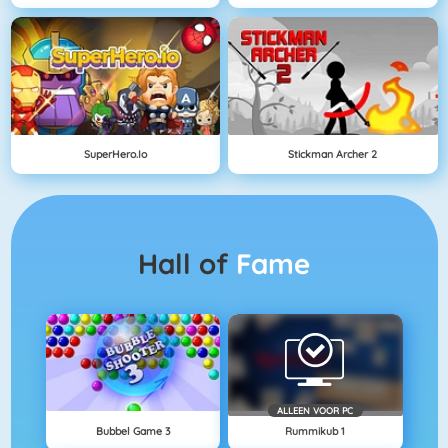
SuperHero.io
Stickman Archer 2
Hall of
Fame
ALLEEN VOOR PC
Bubbel Game 3
Rummikub 1