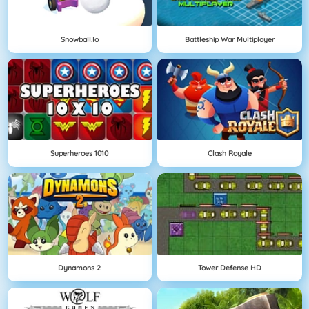
Snowball.io
Battleship War Multiplayer
Superheroes 1010
Clash Royale
Dynamons 2
Tower Defense HD