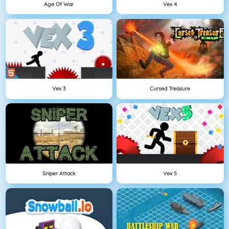
Age Of War
Vex 4
Vex 3
Cursed Treasure
Sniper Attack
Vex 5