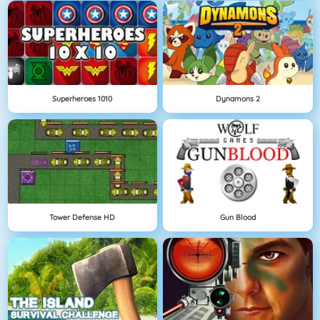
Superheroes 1010
Dynamons 2
Tower Defense HD
Gun Blood