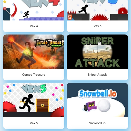
Vex 4
Vex 3
Cursed Treasure
Sniper Attack
Vex 5
Snowball.io