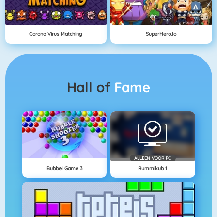
Corona Virus Matching
SuperHero.io
Hall of
Fame
ALLEEN VOOR PC
Bubbel Game 3
Rummikub 1