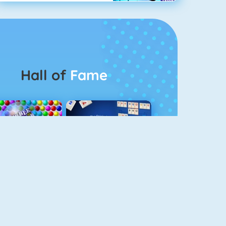
Hall of
Fame
Bubbel Game 3
Rummikub 1