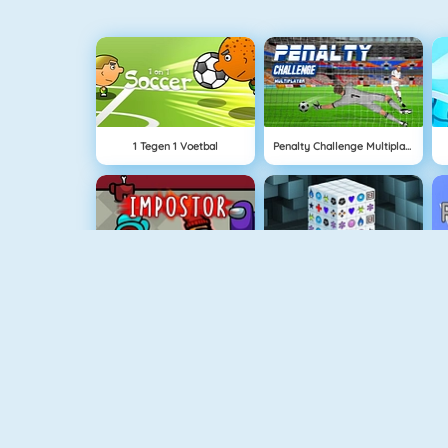
1 Tegen 1 Voetbal
Penalty Challenge Multiplayer
Among Us Online
Mahjong Dimensions
Doodle God
Vuurjongen & Watermeisje 3
V