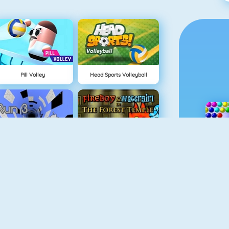
Pill Volley
Head Sports Volleyball
Run 3
Vuurjongen & Watermeisje 1
uurjongen & Watermeisje 2
Geometry Jump