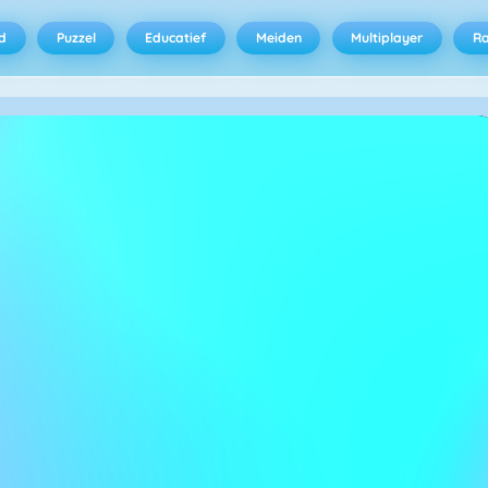
d
Puzzel
Educatief
Meiden
Multiplayer
R