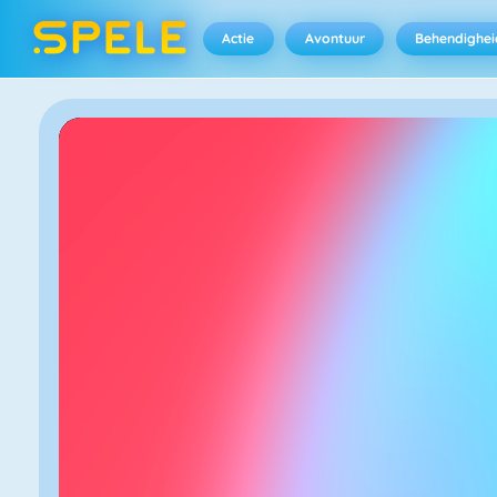
Actie
Avontuur
Behendighei