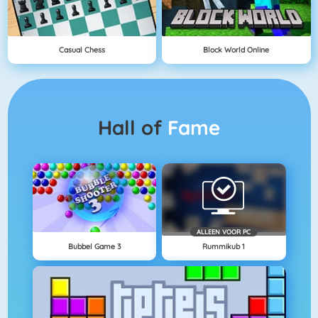
Casual Chess
Block World Online
Hall of
Fame
ALLEEN VOOR PC
Bubbel Game 3
Rummikub 1