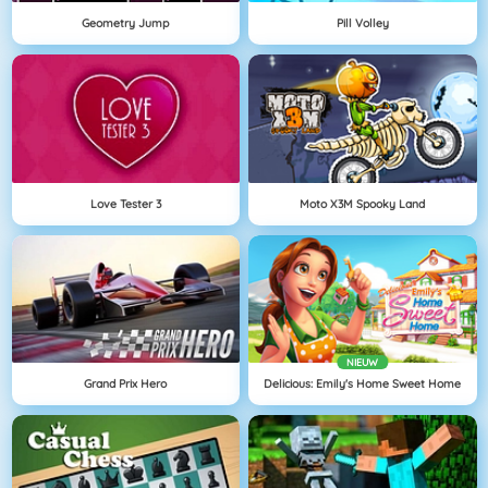
Geometry Jump
Pill Volley
Love Tester 3
Moto X3M Spooky Land
NIEUW
Grand Prix Hero
Delicious: Emily's Home Sweet Home