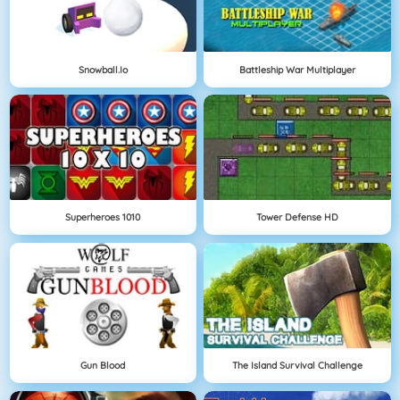
Snowball.io
Battleship War Multiplayer
Superheroes 1010
Tower Defense HD
Gun Blood
The Island Survival Challenge