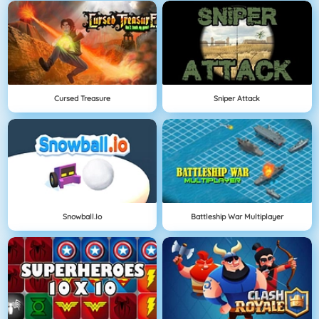
Cursed Treasure
Sniper Attack
Snowball.io
Battleship War Multiplayer