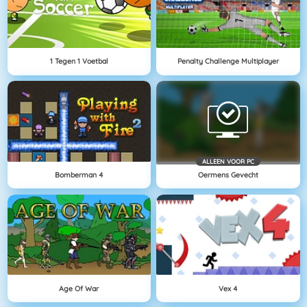
1 Tegen 1 Voetbal
Penalty Challenge Multiplayer
ALLEEN VOOR PC
Bomberman 4
Oermens Gevecht
Age Of War
Vex 4