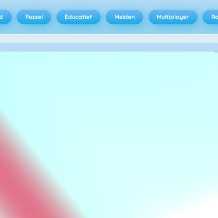
d
Puzzel
Educatief
Meiden
Multiplayer
R