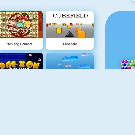
Mahjong Connect
Cubefield
Pac Xon Deluxe
Fishy 1
Paper.io 2
Sprint Game