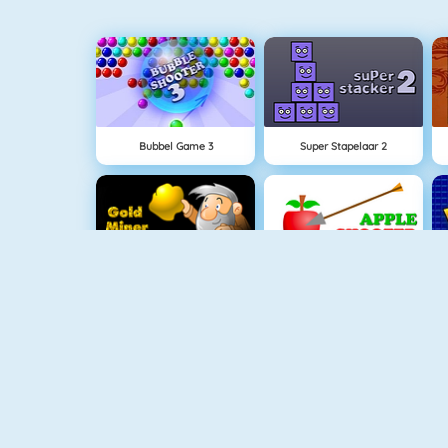
Bubbel Game 3
Super Stapelaar 2
Goudzoeker 1
Appel Schieten
Flirten Op School
Connect 2