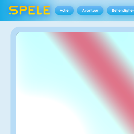
Actie
Avontuur
Behendighei