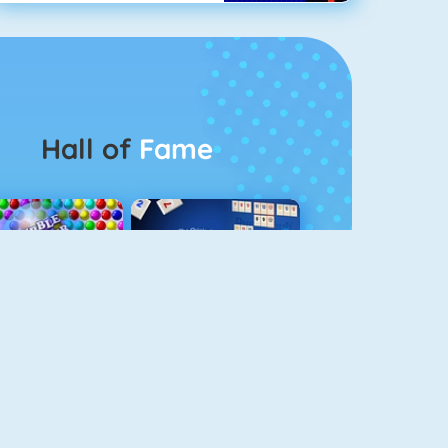
Hall of
Fame
Bubbel Game 3
Rummikub 1