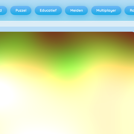
d
Puzzel
Educatief
Meiden
Multiplayer
R