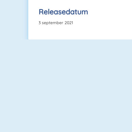
Releasedatum
3 september 2021
Age Of War
Vex 4
Sniper Attack
Vex 5