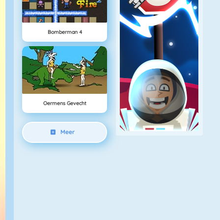
Bomberman 4
Oermens Gevecht
Meer