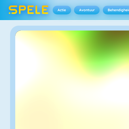
Actie
Avontuur
Behendighei