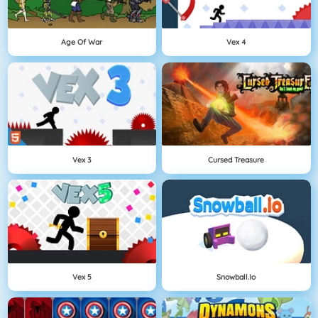
Age Of War
Vex 4
Vex 3
Cursed Treasure
Vex 5
Snowball.io